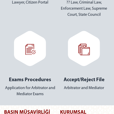
Proceedings
Hukuk İcra
Lawyer Portal
Personal Record
Calculate Legal Fees
Transactions
Lawyer, Citizen Portal
V
Application for Arbitrator and
Mediator Registry
BASIN MÜŞAVİRLİĞİ
KURUMSAL