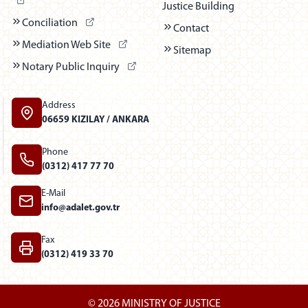
Justice Building
(Dış bağlantı - Yeni sekmede açılır)
Conciliation
Contact
(Dış bağlantı - Yeni sekmede açılır)
Mediation Web Site
Sitemap
(Dış bağlantı - Yeni sekmede açılır)
Notary Public Inquiry
Address
06659 KIZILAY / ANKARA
Phone
(0312) 417 77 70
E-Mail
info@adalet.gov.tr
Fax
(0312) 419 33 70
© 2026 MINISTRY OF JUSTICE