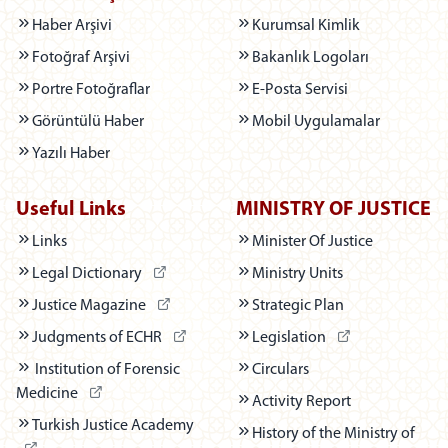
Haber Arşivi
Kurumsal Kimlik
Fotoğraf Arşivi
Bakanlık Logoları
Portre Fotoğraflar
E-Posta Servisi
Görüntülü Haber
Mobil Uygulamalar
Yazılı Haber
Useful Links
MINISTRY OF JUSTICE
Links
Minister Of Justice
(Dış bağlantı - Yeni sekmede açılır)
Legal Dictionary
Ministry Units
(Dış bağlantı - Yeni sekmede açılır)
Justice Magazine
Strategic Plan
(Dış bağlantı - Yeni sekmede açılır)
(Dış bağlantı - Yen
Judgments of ECHR
Legislation
Institution of Forensic
Circulars
(Dış bağlantı - Yeni sekmede açılır)
Medicine
Activity Report
(Dış bağlantı - Yeni sekmede açılır)
Turkish Justice Academy
History of the Ministry of