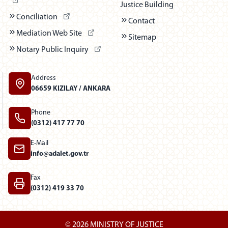
Justice Building
(Dış bağlantı - Yeni sekmede açılır)
Conciliation
Contact
(Dış bağlantı - Yeni sekmede açılır)
Mediation Web Site
Sitemap
(Dış bağlantı - Yeni sekmede açılır)
Notary Public Inquiry
Address
06659 KIZILAY / ANKARA
Phone
(0312) 417 77 70
E-Mail
info@adalet.gov.tr
Fax
(0312) 419 33 70
© 2026 MINISTRY OF JUSTICE