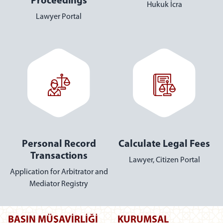
Proceedings
Hukuk İcra
Lawyer Portal
Personal Record
Calculate Legal Fees
Transactions
Lawyer, Citizen Portal
V
Application for Arbitrator and
Mediator Registry
BASIN MÜŞAVİRLİĞİ
KURUMSAL