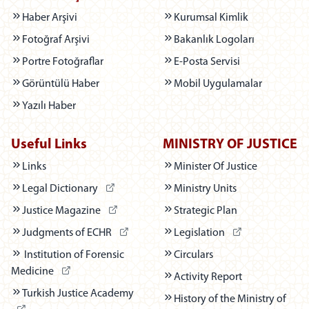
Haber Arşivi
Kurumsal Kimlik
Fotoğraf Arşivi
Bakanlık Logoları
Portre Fotoğraflar
E-Posta Servisi
Görüntülü Haber
Mobil Uygulamalar
Yazılı Haber
Useful Links
MINISTRY OF JUSTICE
Links
Minister Of Justice
(Dış bağlantı - Yeni sekmede açılır)
Legal Dictionary
Ministry Units
(Dış bağlantı - Yeni sekmede açılır)
Justice Magazine
Strategic Plan
(Dış bağlantı - Yeni sekmede açılır)
(Dış bağlantı - Yen
Judgments of ECHR
Legislation
Institution of Forensic
Circulars
(Dış bağlantı - Yeni sekmede açılır)
Medicine
Activity Report
(Dış bağlantı - Yeni sekmede açılır)
Turkish Justice Academy
History of the Ministry of